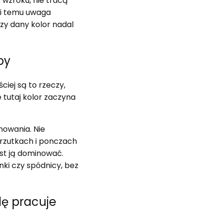
 wzroku, nie tracą
ki temu uwaga
czy dany kolor nadal
by
iej są to rzeczy,
 tutaj kolor zaczyna
nowania. Nie
arzutkach i ponczach
ast ją dominować.
nki czy spódnicy, bez
dę pracuje