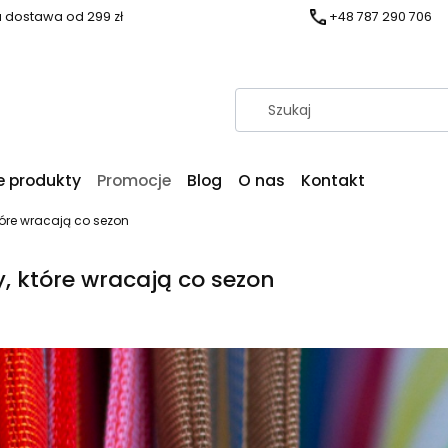
dostawa od 299 zł
+48 787 290 706
 produkty
Promocje
Blog
O nas
Kontakt
tóre wracają co sezon
, które wracają co sezon