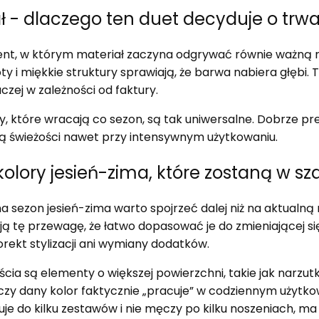
ał - dlaczego ten duet decyduje o trwało
ent, w którym materiał zaczyna odgrywać równie ważną r
oty i miękkie struktury sprawiają, że barwa nabiera głębi
czej w zależności od faktury.
y, które wracają co sezon, są tak uniwersalne. Dobrze pr
acą świeżości nawet przy intensywnym użytkowaniu.
olory jesień-zima, które zostaną w sza
a sezon jesień-zima warto spojrzeć dalej niż na aktualną
ą tę przewagę, że łatwo dopasować je do zmieniającej si
rekt stylizacji ani wymiany dodatków.
a są elementy o większej powierzchni, takie jak narzutki
 czy dany kolor faktycznie „pracuje” w codziennym użytkow
je do kilku zestawów i nie męczy po kilku noszeniach, m