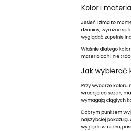
Kolor i materi
Jesień i zima to mom
dzianiny, wyraźne spl
wyglądać zupełnie ina
Właśnie dlatego kolor
materiałach i nie tr
Jak wybierać k
Przy wyborze koloru n
wracają co sezon, maj
wymagają ciągłych ko
Dobrym punktem wyjści
najszybciej pokazują,
wygląda w ruchu, pasu