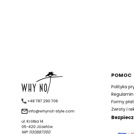
Linki 
POMOC
Polityka p
Regulamin
+48 787 290 706
Formy płat
Zwroty i r
info@whynot-style.com
Bezpiecz
ul. Krótka 14
05-420 Józefów
NIP: 1130887350