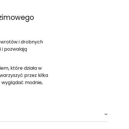
o-zimowego
powrotów i drobnych
 i pozwalają
iem, które działa w
warzyszyć przez kilka
cą wyglądać modnie,