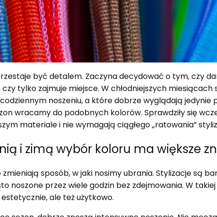
 przestaje być detalem. Zaczyna decydować o tym, czy da
 czy tylko zajmuje miejsce. W chłodniejszych miesiącach s
codziennym noszeniu, a które dobrze wyglądają jedynie p
ezon wracamy do podobnych kolorów. Sprawdziły się wcze
zym materiale i nie wymagają ciągłego „ratowania” styliza
enią i zimą wybór koloru ma większe z
 zmieniają sposób, w jaki nosimy ubrania. Stylizacje są b
ęsto noszone przez wiele godzin bez zdejmowania. W takiej
o estetycznie, ale też użytkowo.