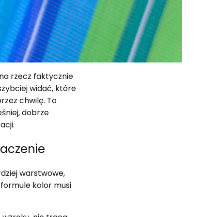
na rzecz faktycznie
zybciej widać, które
rzez chwilę. To
śniej, dobrze
cji.
naczenie
ardziej warstwowe,
 formule kolor musi