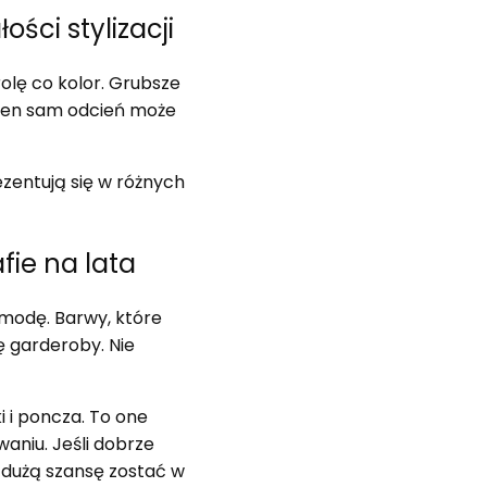
ści stylizacji
olę co kolor. Grubsze
. Ten sam odcień może
ezentują się w różnych
fie na lata
 modę. Barwy, które
ę garderoby. Nie
 i poncza. To one
aniu. Jeśli dobrze
a dużą szansę zostać w