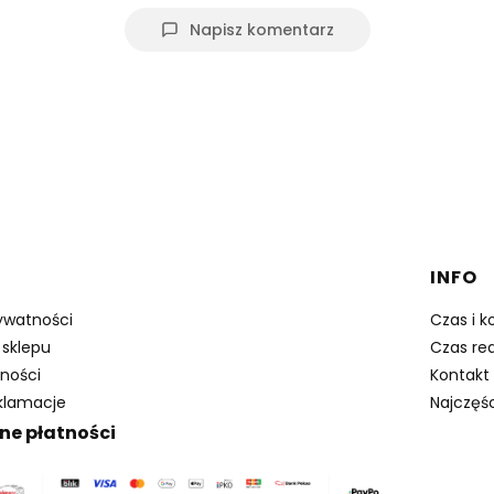
Napisz komentarz
w stopce
INFO
rywatności
Czas i k
 sklepu
Czas rea
ności
Kontakt
eklamacje
Najczęś
ne płatności