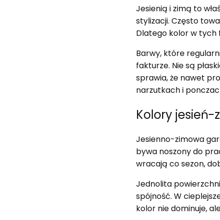
Jesienią i zimą to wła
stylizacji. Często tow
Dlatego kolor w tych
Barwy, które regularn
fakturze. Nie są płask
sprawia, że nawet pr
narzutkach i ponczach
Kolory jesień-
Jesienno-zimowa gard
bywa noszony do pracy
wracają co sezon, dob
Jednolita powierzchni
spójność. W cieplejsz
kolor nie dominuje, a