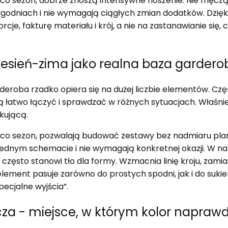
 co sezon, dobrze znoszą intensywne noszenie. Nie męczą
tygodniach i nie wymagają ciągłych zmian dodatków. Dzię
cje, fakturę materiału i krój, a nie na zastanawianie się, 
jesień-zima jako realna baza gardero
roba rzadko opiera się na dużej liczbie elementów. Częśc
ą łatwo łączyć i sprawdzać w różnych sytuacjach. Właśnie
kującą.
 co sezon, pozwalają budować zestawy bez nadmiaru pla
 jednym schemacie i nie wymagają konkretnej okazji. W n
często stanowi tło dla formy. Wzmacnia linię kroju, zami
lement pasuje zarówno do prostych spodni, jak i do sukie
specjalne wyjścia”.
ncza - miejsce, w którym kolor napraw