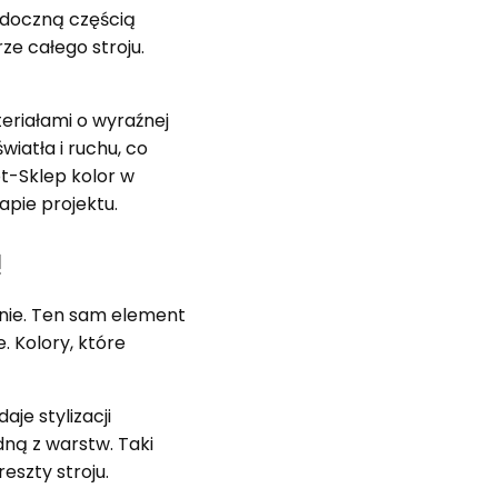
widoczną częścią
rze całego stroju.
teriałami o wyraźnej
wiatła i ruchu, co
t-Sklep kolor w
apie projektu.
ą
śnie. Ten sam element
. Kolory, które
je stylizacji
dną z warstw. Taki
eszty stroju.