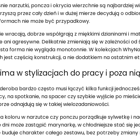
śnie narzutki, poncza i okrycia wierzchnie są najbardziej 
arzyszą przez cały dzień i w dużej mierze decydują o odbio
 formach nie może być przypadkowy.
ie wracają, dobrze współgrają z miękkimi dzianinami i ma
ie ani agresywne. Delikatnie zmieniają się w zależności od ś
osta forma nie wygląda monotonnie. W kolekcjach WhyNo
 jest częścią konstrukcji, a nie dodatkiem na ostatnim et
zima w stylizacjach do pracy i poza ni
eroba bardzo często musi łączyć kilka funkcji jednocze
, na spotkanie, na spacer czy szybkie wyjście po mieście
rze odnajdują się w takiej wielozadaniowości.
a koloru w narzutce czy ponczu porządkuje sylwetkę i nada
e dni może zastąpić marynarkę, w chłodniejsze stać się je
le buduje charakter całego zestawu, bez potrzeby zmiany r