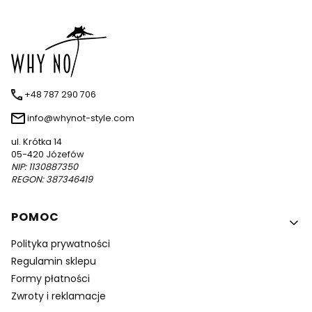
+48 787 290 706
info@whynot-style.com
ul. Krótka 14
05-420 Józefów
NIP: 1130887350
REGON: 387346419
Linki w stopce
POMOC
Polityka prywatności
Regulamin sklepu
Formy płatności
Zwroty i reklamacje