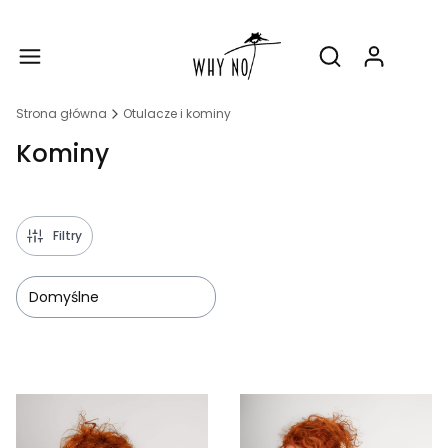
Produ
Otwórz wyszukiw
Strona główna
Otulacze i kominy
Kominy
Filtry
Domyślne
Lista produktów