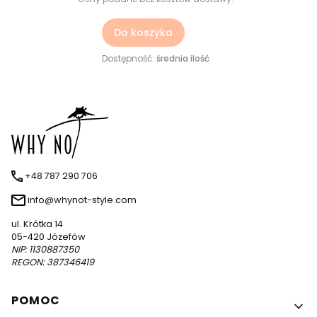
Do koszyka
Dostępność:
średnia ilość
+48 787 290 706
info@whynot-style.com
ul. Krótka 14
05-420 Józefów
NIP: 1130887350
REGON: 387346419
Linki w stopce
POMOC