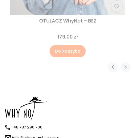
OTULACZ WhyNot - BEŻ
179,00 zł
Do koszyka
+48 787 290 706
info@whynot-style.com