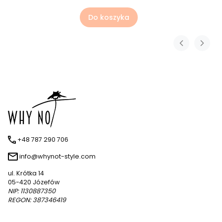
Do koszyka
+48 787 290 706
info@whynot-style.com
ul. Krótka 14
05-420 Józefów
NIP: 1130887350
REGON: 387346419