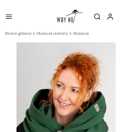
Produ
Otwórz wyszukiw
Strona główna
Otulacze i kominy
Otulacze