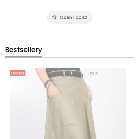
Oceń i opisz
Bestsellery
Okazja
-22%