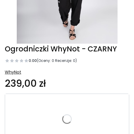
Ogrodniczki WhyNot - CZARNY
0.00
(Oceny: 0 Recenzje: 0)
WhyNot
239,00 zł
Wybierz wariant produktu:
Poszczególne warianty mogą różnić się ceną
*
ROZMIAR
Wybierz