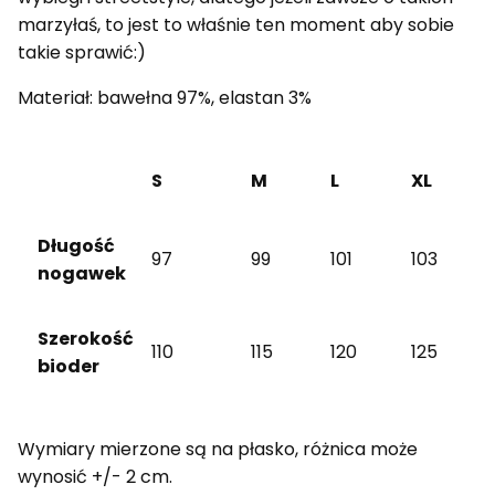
marzyłaś, to jest to właśnie ten moment aby sobie
takie sprawić:)
Materiał: bawełna 97%, elastan 3%
S
M
L
XL
Długość
97
99
101
103
nogawek
Szerokość
110
115
120
125
bioder
Wymiary mierzone są na płasko, różnica może
wynosić +/- 2 cm.