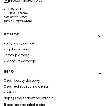
info@whynot-style.com
ul. Krótka 14
05-420 Józefów
NIP: 1130887350
REGON: 387346419
Linki w stopce
POMOC
Polityka prywatności
Regulamin sklepu
Formy płatności
Zwroty i reklamacje
INFO
Czas i koszty dostawy
Czas realizacji zamówienia
Kontakt
Najczęściej zadawane pytania
Bezpieczne płatności