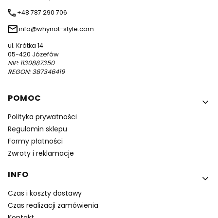
+48 787 290 706
info@whynot-style.com
ul. Krótka 14
05-420 Józefów
NIP: 1130887350
REGON: 387346419
Linki w stopce
POMOC
Polityka prywatności
Regulamin sklepu
Formy płatności
Zwroty i reklamacje
INFO
Czas i koszty dostawy
Czas realizacji zamówienia
Kontakt